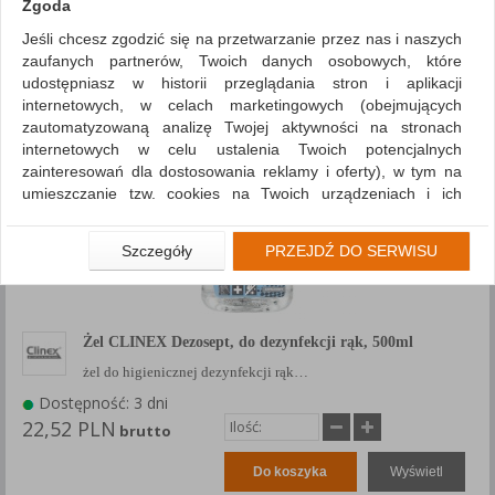
Zgoda
Pokaż
produktów
Jeśli chcesz zgodzić się na przetwarzanie przez nas i naszych
Siatka
Lista
zaufanych partnerów, Twoich danych osobowych, które
udostępniasz w historii przeglądania stron i aplikacji
1
2
internetowych, w celach marketingowych (obejmujących
zautomatyzowaną analizę Twojej aktywności na stronach
internetowych w celu ustalenia Twoich potencjalnych
zainteresowań dla dostosowania reklamy i oferty), w tym na
umieszczanie tzw. cookies na Twoich urządzeniach i ich
odczytywanie, kliknij przycisk „Przejdź do serwisu”.
Jeśli nie chcesz wyrazić zgody lub ograniczyć jej zakres, kliknij
Szczegóły
PRZEJDŹ DO SERWISU
„Szczegóły”, gdzie znajdziesz wszelkie informacje o tym jak to
zrobić . Te same informacje znajdziesz także na podstronie z
naszą polityką prywatności obowiązującą od 25 maja 2018.
Żel CLINEX Dezosept, do dezynfekcji rąk, 500ml
W przypadku użytkowników zalogowanych, aby umożliwić
prawidłową realizację Umowy z Państwem i związane z tym
żel do higienicznej dezynfekcji rąk…
prawidłowe działanie naszej strony www, a w szczególności
Dostępność: 3 dni
np. wysłanie potwierdzenia zamówienia na Państwa email lub
22,52 PLN
brutto
wyświetlenie Państwu prawidłowych informacji o promocjach
czy cenach indywidualnych, ważna jest Państwa wcześniejsza
Do koszyka
Wyświetl
zgoda której udzieliliście podczas zakładania konta.