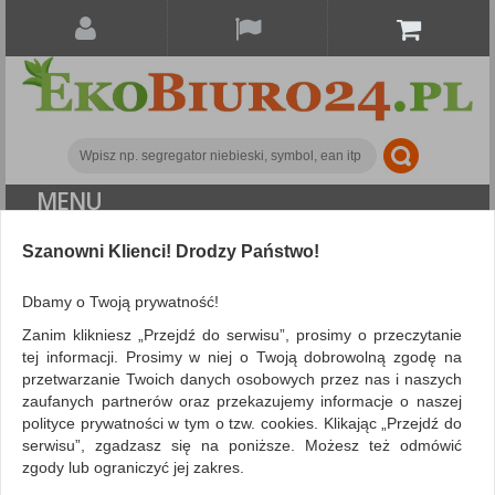
MENU
ALL CATEGORIES
Szanowni Klienci! Drodzy Państwo!
FILTRY
Więcej
Dbamy o Twoją prywatność!
Zanim klikniesz „Przejdź do serwisu”, prosimy o przeczytanie
Artykuły higieniczne i dozowniki
Środki
tej informacji. Prosimy w niej o Twoją dobrowolną zgodę na
przetwarzanie Twoich danych osobowych przez nas i naszych
czyszczące
zaufanych partnerów oraz przekazujemy informacje o naszej
ZNALEZIONYCH PRODUKTÓW: 14
polityce prywatności w tym o tzw. cookies. Klikając „Przejdź do
Porównaj (
0
)
serwisu”, zgadzasz się na poniższe. Możesz też odmówić
zgody lub ograniczyć jej zakres.
Sortuj po