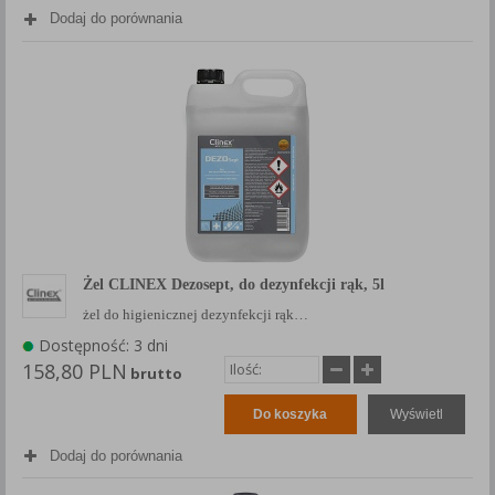
Każda Państwa zgoda jest dobrowolna i można ją w dowolnym
Dodaj do porównania
momencie wycofać.
Polityka prywatności (rozwiń)
Klauzula Informacyjna (rozwiń)
Lista Zaufanych Partnerów (rozwiń)
Żel CLINEX Dezosept, do dezynfekcji rąk, 5l
żel do higienicznej dezynfekcji rąk…
Dostępność: 3 dni
158,80 PLN
brutto
Do koszyka
Wyświetl
Dodaj do porównania