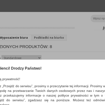
Wyposażenie biura
Podkładki na biurko
ZIONYCH PRODUKTÓW: 8
o
ienci! Drodzy Państwo!
Podkładka na biurko O
PRODUCTS, antypoślizg
50x70 cm, transparentna
ą prywatność!
podkładka na biurko wykonana z PP,
z „Przejdź do serwisu”, prosimy o przeczytanie tej informacji. Prosimy 
antypoślizgowa, chroni powierzchnię 
godę na przetwarzanie Twoich danych osobowych przez nas i naszy
przed zarysowaniem i zabrudzeniem…
z przekazujemy informacje o naszej polityce prywatności w tym o t
Dostępność: 3 dni
zejdź do serwisu”, zgadzasz się na poniższe. Możesz też odmów
 zakres.