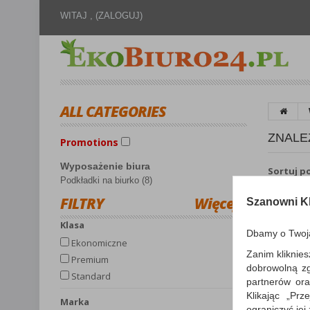
WITAJ ,
(ZALOGUJ)
ALL CATEGORIES
ZNALE
Promotions
Wyposażenie biura
Sortuj p
Podkładki na biurko (8)
FILTRY
Więcej
Szanowni Kl
Klasa
Dbamy o Twoj
Ekonomiczne
Zanim kliknies
Premium
dobrowolną z
Standard
partnerów ora
Klikając „Pr
Marka
ograniczyć jej