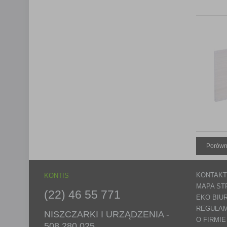
Porówn
KONTAKT
KONTIS
MAPA ST
(22) 46 55 771
EKO BIU
REGULAM
NISZCZARKI I URZĄDZENIA -
O FIRMIE
508 280 025