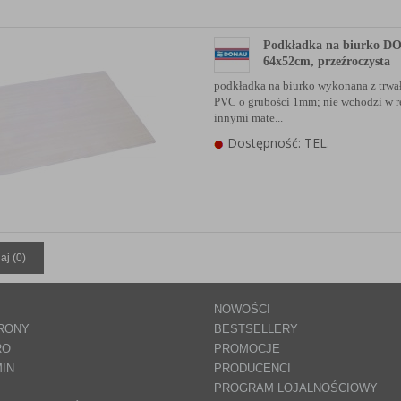
Podkładka na biurko D
64x52cm, przeźroczysta
podkładka na biurko wykonana z trwałe
PVC o grubości 1mm; nie wchodzi w r
innymi mate...
Dostępność: TEL.
aj (
0
)
NOWOŚCI
RONY
BESTSELLERY
RO
PROMOCJE
IN
PRODUCENCI
PROGRAM LOJALNOŚCIOWY