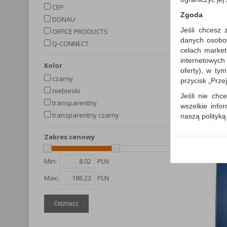
CEP
Zgoda
DONAU
Jeśli chcesz 
OFFICE PRODUCTS
danych osobowy
Q-CONNECT
celach market
internetowych
kolor
oferty), w ty
czarny
przycisk „Prze
niebieski
Jeśli nie chce
transparentny
wszelkie info
transparentny czarny
naszą polityk
W przypadku 
Zakres cenowy
Państwem i z
wysłanie pot
Min:
PLN
informacji o
której udzieli
Max:
PLN
Każda Państwa
Polityka p
Odznacz
Klauzula I