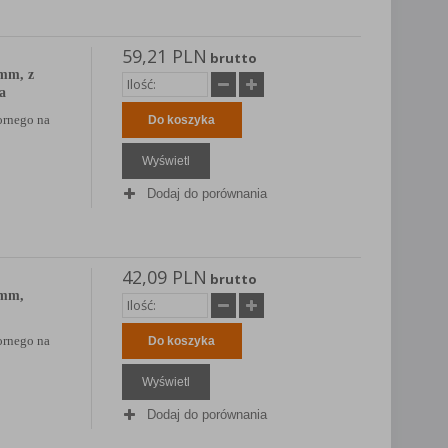
59,21 PLN
brutto
mm, z
na
ornego na
Do koszyka
Wyświetl
Dodaj do porównania
42,09 PLN
brutto
0mm,
ornego na
Do koszyka
Wyświetl
Dodaj do porównania