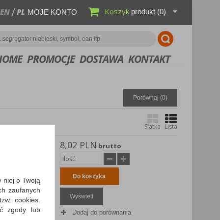
Koszyk
EN
PL
produkt
(0)
MOJE KONTO
HOME
PROMOCJE
DOSTAWA
KONTAKT
Porównaj (
0
)
Siatka
Lista
8,02 PLN
FFICE
brutto
owa,
Do koszyka
w niej o Twoją
biurka
ch zaufanych
Wyświetl
zw. cookies.
ić zgody lub
Dodaj do porównania