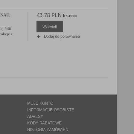
43,78 PLN
ONAU,
brutto
Wyświetl
j folii
eakcję z
Dodaj do porównania
MOJE KONTO
INFORMACJE OSOBISTE
ADRESY
KODY RABATOWE
HISTORIA ZAMÓWIEŃ