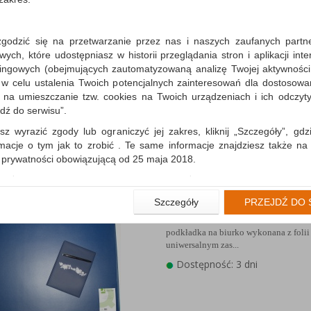
zgodzić się na przetwarzanie przez nas i naszych zaufanych partn
Podkładka na biurko CEP
ch, które udostępniasz w historii przeglądania stron i aplikacji int
64,2x43,8cm, transparen
ingowych (obejmujących zautomatyzowaną analizę Twojej aktywności
podkładka na biurko wykonana z foli
 w celu ustalenia Twoich potencjalnych zainteresowań dla dostosowa
grubości 1,1m; o wysokich parametra
m na umieszczanie tzw. cookies na Twoich urządzeniach i ich odczytyw
wizualnych i użytko...
jdź do serwisu”.
Dostępność: 3 dni
sz wyrazić zgody lub ograniczyć jej zakres, kliknij „Szczegóły”, gdz
rmacje o tym jak to zrobić . Te same informacje znajdziesz także na
ą prywatności obowiązującą od 25 maja 2018.
użytkowników zalogowanych, aby umożliwić prawidłową realiza
wiązane z tym prawidłowe działanie naszej strony www, a w szcze
Podkładka na biurko Q-
Szczegóły
PRZEJDŹ DO 
wierdzenia zamówienia na Państwa email lub wyświetlenie Państwu 
CONNECT, 63x50cm, nie
 promocjach czy cenach indywidualnych, ważna jest Państwa wcześn
podkładka na biurko wykonana z folii
liście podczas zakładania konta.
uniwersalnym zas...
 zgoda jest dobrowolna i można ją w dowolnym momencie wycofać.
Dostępność: 3 dni
rywatności (rozwiń)
nformacyjna (rozwiń)