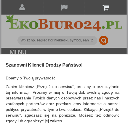
MENU
ALL CATEGORIES
Szanowni Klienci! Drodzy Państwo!
FILTRY
Więcej
Dbamy o Twoją prywatność!
Zanim klikniesz „Przejdź do serwisu”, prosimy o przeczytanie
Search
tej informacji. Prosimy w niej o Twoją dobrowolną zgodę na
przetwarzanie Twoich danych osobowych przez nas i naszych
NIE ZNALEZIONO PRODUKTÓW
zaufanych partnerów oraz przekazujemy informacje o naszej
polityce prywatności w tym o tzw. cookies. Klikając „Przejdź do
Nie odnaleziono produktów wg przyjętych kryteriów
serwisu”, zgadzasz się na poniższe. Możesz też odmówić
PODPOWIEDZI
zgody lub ograniczyć jej zakres.
Zmień kryteria wyszukiwania zaznaczając inne filtry i