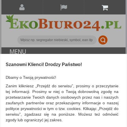
MENU
ALL CATEGORIES
Szanowni Klienci! Drodzy Państwo!
FILTRY
Więcej
Dbamy o Twoją prywatność!
Zanim klikniesz „Przejdź do serwisu”, prosimy o przeczytanie
Search
tej informacji. Prosimy w niej o Twoją dobrowolną zgodę na
przetwarzanie Twoich danych osobowych przez nas i naszych
NIE ZNALEZIONO PRODUKTÓW
zaufanych partnerów oraz przekazujemy informacje o naszej
polityce prywatności w tym o tzw. cookies. Klikając „Przejdź do
Nie odnaleziono produktów wg przyjętych kryteriów
serwisu”, zgadzasz się na poniższe. Możesz też odmówić
PODPOWIEDZI
zgody lub ograniczyć jej zakres.
Zmień kryteria wyszukiwania zaznaczając inne filtry i