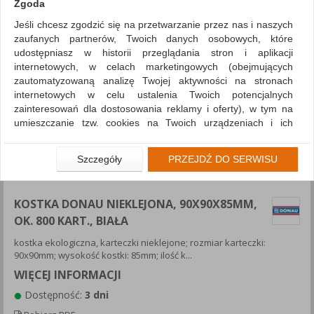
Zgoda
Jeśli chcesz zgodzić się na przetwarzanie przez nas i naszych
zaufanych partnerów, Twoich danych osobowych, które
udostępniasz w historii przeglądania stron i aplikacji
internetowych, w celach marketingowych (obejmujących
zautomatyzowaną analizę Twojej aktywności na stronach
internetowych w celu ustalenia Twoich potencjalnych
zainteresowań dla dostosowania reklamy i oferty), w tym na
umieszczanie tzw. cookies na Twoich urządzeniach i ich
odczytywanie, kliknij przycisk „Przejdź do serwisu”.
Jeśli nie chcesz wyrazić zgody lub ograniczyć jej zakres, kliknij
Szczegóły
PRZEJDŹ DO SERWISU
„Szczegóły”, gdzie znajdziesz wszelkie informacje o tym jak to
zrobić . Te same informacje znajdziesz także na podstronie z
naszą polityką prywatności obowiązującą od 25 maja 2018.
KOSTKA DONAU NIEKLEJONA, 90X90X85MM,
OK. 800 KART., BIAŁA
W przypadku użytkowników zalogowanych, aby umożliwić
prawidłową realizację Umowy z Państwem i związane z tym
kostka ekologiczna, karteczki nieklejone; rozmiar karteczki:
prawidłowe działanie naszej strony www, a w szczególności
90x90mm; wysokość kostki: 85mm; ilość k...
np. wysłanie potwierdzenia zamówienia na Państwa email lub
WIĘCEJ INFORMACJI
wyświetlenie Państwu prawidłowych informacji o promocjach
czy cenach indywidualnych, ważna jest Państwa wcześniejsza
Dostępność:
3 dni
zgoda której udzieliliście podczas zakładania konta.