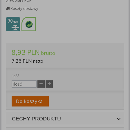
Pobierz PDF
Każda Państwa zgoda jest dobrowolna i można ją w dowolnym
Koszty dostawy
momencie wycofać.
Polityka prywatności (rozwiń)
Klauzula Informacyjna (rozwiń)
Lista Zaufanych Partnerów (rozwiń)
8,93 PLN
brutto
7,26 PLN
netto
Ilość
Do koszyka
CECHY PRODUKTU