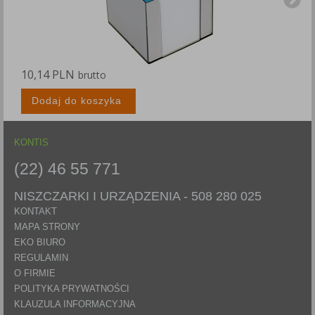
10,14 PLN
1
brutto
Dodaj do koszyka
KONTIS
(22) 46 55 771
NISZCZARKI I URZĄDZENIA -
508 280 025
KONTAKT
MAPA STRONY
EKO BIURO
REGULAMIN
O FIRMIE
POLITYKA PRYWATNOŚCI
KLAUZULA INFORMACYJNA