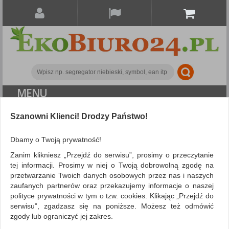
MENU
Szanowni Klienci! Drodzy Państwo!
Papier i etykiety
Kostki
Kostka DONAU
nieklejona, 90x90x85mm, ok. 800 kart., biała
Dbamy o Twoją prywatność!
Zanim klikniesz „Przejdź do serwisu”, prosimy o przeczytanie
tej informacji. Prosimy w niej o Twoją dobrowolną zgodę na
przetwarzanie Twoich danych osobowych przez nas i naszych
zaufanych partnerów oraz przekazujemy informacje o naszej
polityce prywatności w tym o tzw. cookies. Klikając „Przejdź do
serwisu”, zgadzasz się na poniższe. Możesz też odmówić
zgody lub ograniczyć jej zakres.