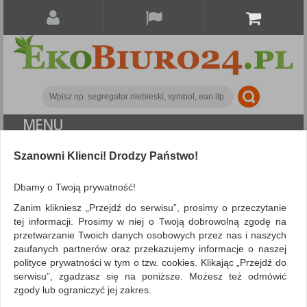
MENU
ALL CATEGORIES
Szanowni Klienci! Drodzy Państwo!
FILTRY
Więcej
Dbamy o Twoją prywatność!
Zanim klikniesz „Przejdź do serwisu”, prosimy o przeczytanie
Search
tej informacji. Prosimy w niej o Twoją dobrowolną zgodę na
przetwarzanie Twoich danych osobowych przez nas i naszych
NIE ZNALEZIONO PRODUKTÓW
zaufanych partnerów oraz przekazujemy informacje o naszej
polityce prywatności w tym o tzw. cookies. Klikając „Przejdź do
Nie odnaleziono produktów wg przyjętych kryteriów
serwisu”, zgadzasz się na poniższe. Możesz też odmówić
PODPOWIEDZI
zgody lub ograniczyć jej zakres.
Zmień kryteria wyszukiwania zaznaczając inne filtry i