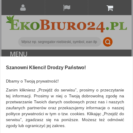
MENU
ALL CATEGORIES
Szanowni Klienci! Drodzy Państwo!
FILTRY
Więcej
Dbamy o Twoją prywatność!
Zanim klikniesz „Przejdź do serwisu”, prosimy o przeczytanie
Search
tej informacji. Prosimy w niej o Twoją dobrowolną zgodę na
przetwarzanie Twoich danych osobowych przez nas i naszych
NIE ZNALEZIONO PRODUKTÓW
zaufanych partnerów oraz przekazujemy informacje o naszej
polityce prywatności w tym o tzw. cookies. Klikając „Przejdź do
Nie odnaleziono produktów wg przyjętych kryteriów
serwisu”, zgadzasz się na poniższe. Możesz też odmówić
PODPOWIEDZI
zgody lub ograniczyć jej zakres.
Zmień kryteria wyszukiwania zaznaczając inne filtry i