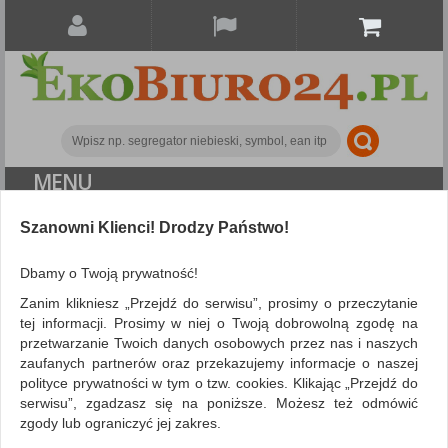
MENU
ALL CATEGORIES
Szanowni Klienci! Drodzy Państwo!
FILTRY
Więcej
Dbamy o Twoją prywatność!
Zanim klikniesz „Przejdź do serwisu”, prosimy o przeczytanie
Search
tej informacji. Prosimy w niej o Twoją dobrowolną zgodę na
przetwarzanie Twoich danych osobowych przez nas i naszych
NIE ZNALEZIONO PRODUKTÓW
zaufanych partnerów oraz przekazujemy informacje o naszej
polityce prywatności w tym o tzw. cookies. Klikając „Przejdź do
Nie odnaleziono produktów wg przyjętych kryteriów
serwisu”, zgadzasz się na poniższe. Możesz też odmówić
PODPOWIEDZI
zgody lub ograniczyć jej zakres.
Zmień kryteria wyszukiwania zaznaczając inne filtry i