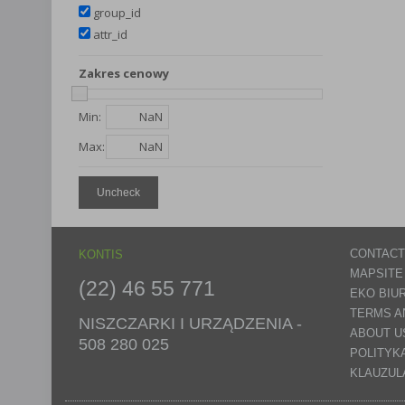
group_id
attr_id
Zakres cenowy
Min:
Max:
Uncheck
CONTACT
KONTIS
MAPSITE
(22) 46 55 771
EKO BIU
TERMS A
NISZCZARKI I URZĄDZENIA -
ABOUT U
508 280 025
POLITYK
KLAUZUL