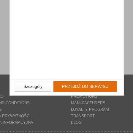
NEW PRODUCTS
Szczegóły
PRZEJDŹ DO SERWISU
BESTSELLERY
RO
PROMOTIONS
ND CONDITIONS
MANUFACTURERS
S
LOYALTY PROGRAM
A PRYWATNOŚCI
TRANSPORT
A INFORMACYJNA
BLOG