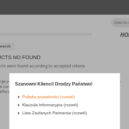
HO
Search
CTS NO FOUND
ts were found according to accepted criteria
ge your search criteria by selecting different filters and search again
Szanowni Klienci! Drodzy Państwo!
 sure all words are spelled correctly.
different keywords.
Polityka prywatności (rozwiń)
Klauzula Informacyjna (rozwiń)
Lista Zaufanych Partnerów (rozwiń)