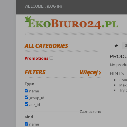
WELCOME ,
(LOG IN)
ALL CATEGORIES
PRODU
Promotions
No produc
FILTERS
Więcej
HINTS
Chan
Type
Make
Try 
name
group_id
attr_id
Zaznaczono
Kind
name