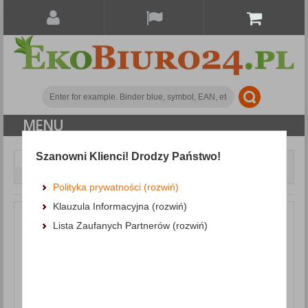
MENU
Szanowni Klienci! Drodzy Państwo!
Consummables
Toners
Toner, OP K HP
CE278A (for LJ P1606), black
Polityka prywatności (rozwiń)
Klauzula Informacyjna (rozwiń)
Lista Zaufanych Partnerów (rozwiń)