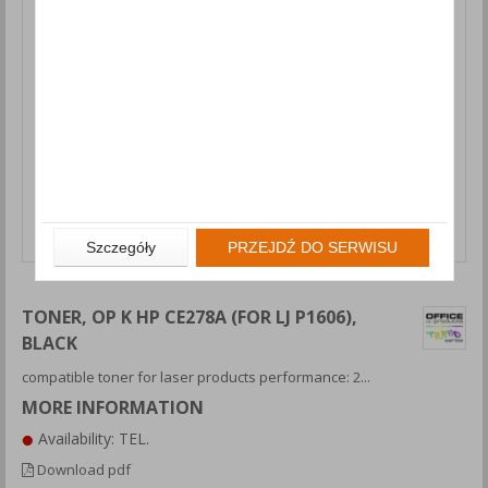
Szczegóły
PRZEJDŹ DO SERWISU
TONER, OP K HP CE278A (FOR LJ P1606),
BLACK
compatible toner for laser products performance: 2...
MORE INFORMATION
Availability: TEL.
Download pdf