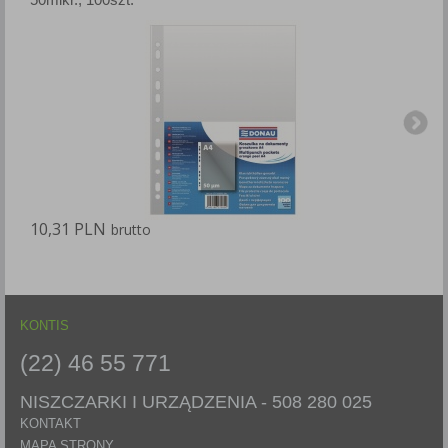
10,31 PLN
1
brutto
KONTIS
(22) 46 55 771
NISZCZARKI I URZĄDZENIA -
508 280 025
KONTAKT
MAPA STRONY