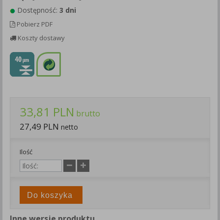
Każda Państwa zgoda jest dobrowolna i można ją w dowolnym
Dostępność:
3 dni
momencie wycofać.
Pobierz PDF
Polityka prywatności (rozwiń)
Koszty dostawy
Klauzula Informacyjna (rozwiń)
Lista Zaufanych Partnerów (rozwiń)
33,81 PLN
brutto
27,49 PLN
netto
Ilość
Do koszyka
Inne wersje produktu