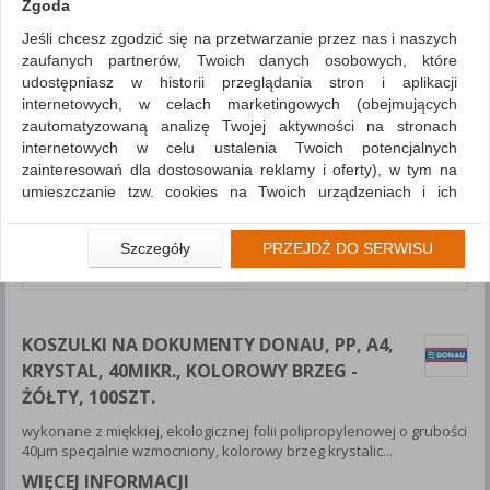
Zgoda
Jeśli chcesz zgodzić się na przetwarzanie przez nas i naszych
zaufanych partnerów, Twoich danych osobowych, które
udostępniasz w historii przeglądania stron i aplikacji
internetowych, w celach marketingowych (obejmujących
zautomatyzowaną analizę Twojej aktywności na stronach
internetowych w celu ustalenia Twoich potencjalnych
zainteresowań dla dostosowania reklamy i oferty), w tym na
umieszczanie tzw. cookies na Twoich urządzeniach i ich
odczytywanie, kliknij przycisk „Przejdź do serwisu”.
Jeśli nie chcesz wyrazić zgody lub ograniczyć jej zakres, kliknij
Szczegóły
PRZEJDŹ DO SERWISU
„Szczegóły”, gdzie znajdziesz wszelkie informacje o tym jak to
zrobić . Te same informacje znajdziesz także na podstronie z
naszą polityką prywatności obowiązującą od 25 maja 2018.
KOSZULKI NA DOKUMENTY DONAU, PP, A4,
W przypadku użytkowników zalogowanych, aby umożliwić
prawidłową realizację Umowy z Państwem i związane z tym
KRYSTAL, 40MIKR., KOLOROWY BRZEG -
prawidłowe działanie naszej strony www, a w szczególności
ŻÓŁTY, 100SZT.
np. wysłanie potwierdzenia zamówienia na Państwa email lub
wykonane z miękkiej, ekologicznej folii polipropylenowej o grubości
wyświetlenie Państwu prawidłowych informacji o promocjach
40μm specjalnie wzmocniony, kolorowy brzeg krystalic...
czy cenach indywidualnych, ważna jest Państwa wcześniejsza
zgoda której udzieliliście podczas zakładania konta.
WIĘCEJ INFORMACJI