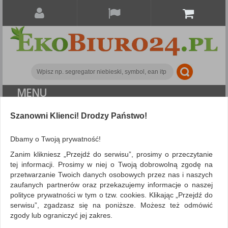
MENU
Szanowni Klienci! Drodzy Państwo!
Eko-recycled
Eko-recycled
Koszulki na
dokumenty DONAU, PP, A4, krystal, 40mikr., kolorowy brzeg -
Dbamy o Twoją prywatność!
żółty, 100szt.
Zanim klikniesz „Przejdź do serwisu”, prosimy o przeczytanie
tej informacji. Prosimy w niej o Twoją dobrowolną zgodę na
przetwarzanie Twoich danych osobowych przez nas i naszych
zaufanych partnerów oraz przekazujemy informacje o naszej
polityce prywatności w tym o tzw. cookies. Klikając „Przejdź do
serwisu”, zgadzasz się na poniższe. Możesz też odmówić
zgody lub ograniczyć jej zakres.