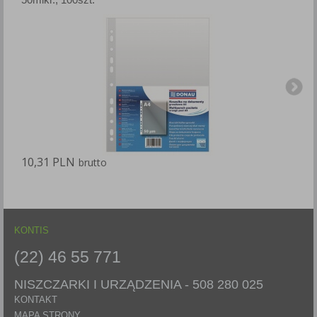
10,31 PLN
1
brutto
KONTIS
(22) 46 55 771
NISZCZARKI I URZĄDZENIA -
508 280 025
KONTAKT
MAPA STRONY