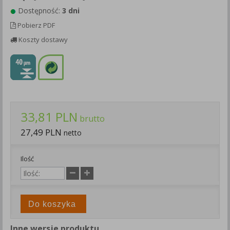
Każda Państwa zgoda jest dobrowolna i można ją w dowolnym
Dostępność:
3 dni
momencie wycofać.
Pobierz PDF
Polityka prywatności (rozwiń)
Koszty dostawy
Klauzula Informacyjna (rozwiń)
Lista Zaufanych Partnerów (rozwiń)
33,81 PLN
brutto
27,49 PLN
netto
Ilość
Do koszyka
Inne wersje produktu