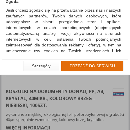
Zgoda
Jeśli chcesz zgodzić się na przetwarzanie przez nas i naszych
zaufanych partnerów, Twoich danych osobowych, które
udostępniasz w historii przeglądania stron i aplikacji
internetowych, w celach marketingowych (obejmujących
zautomatyzowaną analizę Twojej aktywności na stronach
internetowych w celu ustalenia Twoich potencjalnych
zainteresowań dla dostosowania reklamy i oferty), w tym na
umieszczanie tzw. cookies na Twoich urządzeniach i ich
odczytywanie, kliknij przycisk „Przejdź do serwisu”.
Jeśli nie chcesz wyrazić zgody lub ograniczyć jej zakres, kliknij
Szczegóły
PRZEJDŹ DO SERWISU
„Szczegóły”, gdzie znajdziesz wszelkie informacje o tym jak to
zrobić . Te same informacje znajdziesz także na podstronie z
naszą polityką prywatności obowiązującą od 25 maja 2018.
KOSZULKI NA DOKUMENTY DONAU, PP, A4,
W przypadku użytkowników zalogowanych, aby umożliwić
prawidłową realizację Umowy z Państwem i związane z tym
KRYSTAL, 40MIKR., KOLOROWY BRZEG -
prawidłowe działanie naszej strony www, a w szczególności
NIEBIESKI, 100SZT.
np. wysłanie potwierdzenia zamówienia na Państwa email lub
wykonane z miękkiej, ekologicznej folii polipropylenowej o grubości
wyświetlenie Państwu prawidłowych informacji o promocjach
40μm specjalnie wzmocniony, kolorowy brzeg krystalic...
czy cenach indywidualnych, ważna jest Państwa wcześniejsza
zgoda której udzieliliście podczas zakładania konta.
WIĘCEJ INFORMACJI