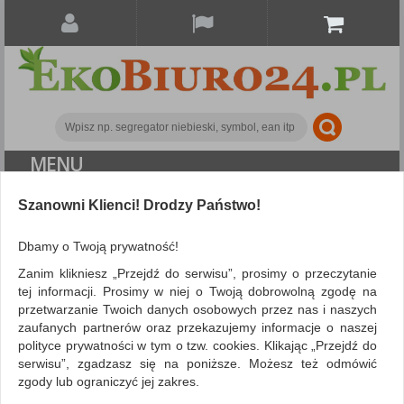
MENU
Szanowni Klienci! Drodzy Państwo!
Eko-recycled
Eko-recycled
Koszulki na
dokumenty DONAU, PP, A4, krystal, 40mikr., kolorowy brzeg -
Dbamy o Twoją prywatność!
niebieski, 100szt.
Zanim klikniesz „Przejdź do serwisu”, prosimy o przeczytanie
tej informacji. Prosimy w niej o Twoją dobrowolną zgodę na
przetwarzanie Twoich danych osobowych przez nas i naszych
zaufanych partnerów oraz przekazujemy informacje o naszej
polityce prywatności w tym o tzw. cookies. Klikając „Przejdź do
serwisu”, zgadzasz się na poniższe. Możesz też odmówić
zgody lub ograniczyć jej zakres.