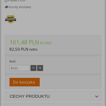
Pobierz PDF
Każda Państwa zgoda jest dobrowolna i można ją w dowolnym
Koszty dostawy
momencie wycofać.
Polityka prywatności (rozwiń)
Klauzula Informacyjna (rozwiń)
Lista Zaufanych Partnerów (rozwiń)
101,48 PLN
brutto
82,50 PLN
netto
Ilość
Do koszyka
CECHY PRODUKTU