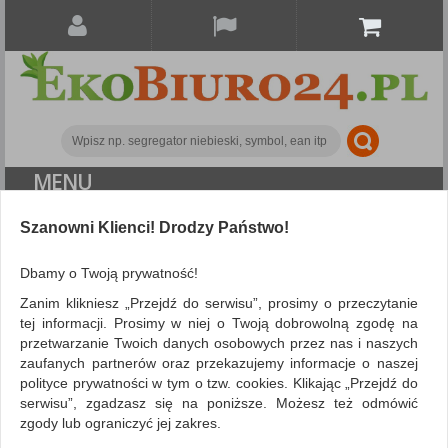
MENU
Szanowni Klienci! Drodzy Państwo!
Drobne akcesoria biurowe
Półki
Zestaw
naścienny Q-CONNECT Office Set, metalowy, 3 półki, czarny
Dbamy o Twoją prywatność!
Zanim klikniesz „Przejdź do serwisu”, prosimy o przeczytanie
tej informacji. Prosimy w niej o Twoją dobrowolną zgodę na
przetwarzanie Twoich danych osobowych przez nas i naszych
zaufanych partnerów oraz przekazujemy informacje o naszej
polityce prywatności w tym o tzw. cookies. Klikając „Przejdź do
serwisu”, zgadzasz się na poniższe. Możesz też odmówić
zgody lub ograniczyć jej zakres.