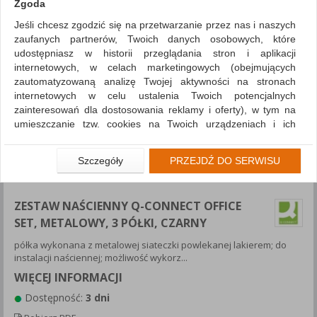
Zgoda
Jeśli chcesz zgodzić się na przetwarzanie przez nas i naszych
zaufanych partnerów, Twoich danych osobowych, które
udostępniasz w historii przeglądania stron i aplikacji
internetowych, w celach marketingowych (obejmujących
zautomatyzowaną analizę Twojej aktywności na stronach
internetowych w celu ustalenia Twoich potencjalnych
zainteresowań dla dostosowania reklamy i oferty), w tym na
umieszczanie tzw. cookies na Twoich urządzeniach i ich
odczytywanie, kliknij przycisk „Przejdź do serwisu”.
Jeśli nie chcesz wyrazić zgody lub ograniczyć jej zakres, kliknij
Szczegóły
PRZEJDŹ DO SERWISU
„Szczegóły”, gdzie znajdziesz wszelkie informacje o tym jak to
zrobić . Te same informacje znajdziesz także na podstronie z
naszą polityką prywatności obowiązującą od 25 maja 2018.
ZESTAW NAŚCIENNY Q-CONNECT OFFICE
SET, METALOWY, 3 PÓŁKI, CZARNY
W przypadku użytkowników zalogowanych, aby umożliwić
prawidłową realizację Umowy z Państwem i związane z tym
półka wykonana z metalowej siateczki powlekanej lakierem; do
prawidłowe działanie naszej strony www, a w szczególności
instalacji naściennej; możliwość wykorz...
np. wysłanie potwierdzenia zamówienia na Państwa email lub
WIĘCEJ INFORMACJI
wyświetlenie Państwu prawidłowych informacji o promocjach
czy cenach indywidualnych, ważna jest Państwa wcześniejsza
Dostępność:
3 dni
zgoda której udzieliliście podczas zakładania konta.