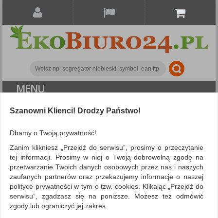
MENU
ALL CATEGORIES
Szanowni Klienci! Drodzy Państwo!
FILTRY
Więcej
Dbamy o Twoją prywatność!
Zanim klikniesz „Przejdź do serwisu”, prosimy o przeczytanie
Search
tej informacji. Prosimy w niej o Twoją dobrowolną zgodę na
przetwarzanie Twoich danych osobowych przez nas i naszych
NIE ZNALEZIONO PRODUKTÓW
zaufanych partnerów oraz przekazujemy informacje o naszej
polityce prywatności w tym o tzw. cookies. Klikając „Przejdź do
Nie odnaleziono produktów wg przyjętych kryteriów
serwisu”, zgadzasz się na poniższe. Możesz też odmówić
PODPOWIEDZI
zgody lub ograniczyć jej zakres.
Zmień kryteria wyszukiwania zaznaczając inne filtry i