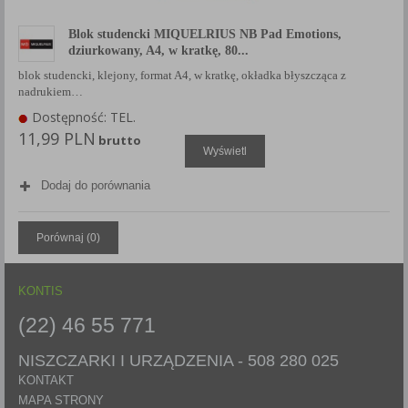
Każda Państwa zgoda jest dobrowolna i można ją w dowolnym
momencie wycofać.
Blok studencki MIQUELRIUS NB Pad Emotions,
dziurkowany, A4, w kratkę, 80...
Polityka prywatności (rozwiń)
blok studencki, klejony, format A4, w kratkę, okładka błyszcząca z
Klauzula Informacyjna (rozwiń)
nadrukiem…
Lista Zaufanych Partnerów (rozwiń)
Dostępność: TEL.
11,99 PLN
brutto
Wyświetl
Dodaj do porównania
Porównaj (
0
)
KONTIS
(22) 46 55 771
NISZCZARKI I URZĄDZENIA -
508 280 025
KONTAKT
MAPA STRONY