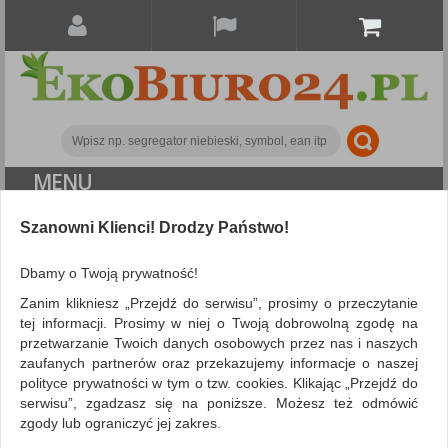
MENU
ALL CATEGORIES
Szanowni Klienci! Drodzy Państwo!
FILTRY
Dbamy o Twoją prywatność!
Zanim klikniesz „Przejdź do serwisu”, prosimy o przeczytanie
Artykuły szkolne
Bloki
tej informacji. Prosimy w niej o Twoją dobrowolną zgodę na
przetwarzanie Twoich danych osobowych przez nas i naszych
ZNALEZIONYCH PRODUKTÓW: 1
zaufanych partnerów oraz przekazujemy informacje o naszej
polityce prywatności w tym o tzw. cookies. Klikając „Przejdź do
BLOKI
serwisu”, zgadzasz się na poniższe. Możesz też odmówić
Bloki rysunkowe, techniczne, itp. to akcesoria, które są
zgody lub ograniczyć jej zakres.
niezbędne i bardzo przydatne szczególnie w szkołach, ale