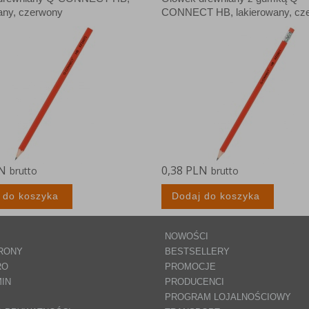
anych Partnerów (rozwiń)
any, czerwony
CONNECT HB, lakierowany, cz
LN
0,38 PLN
brutto
brutto
 do koszyka
Dodaj do koszyka
NOWOŚCI
RONY
BESTSELLERY
RO
PROMOCJE
IN
PRODUCENCI
PROGRAM LOJALNOŚCIOWY