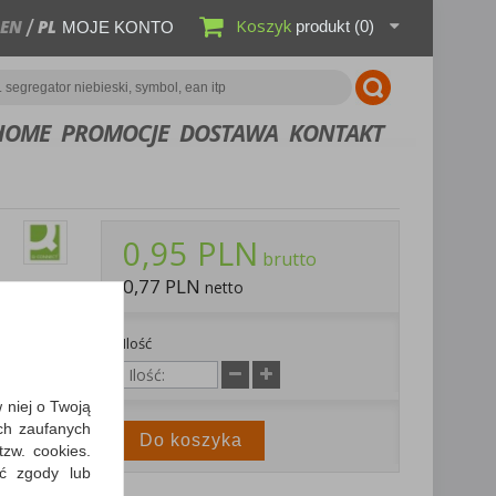
Koszyk
EN
PL
produkt
(0)
MOJE KONTO
HOME
PROMOCJE
DOSTAWA
KONTAKT
0,95 PLN
brutto
0,77 PLN
netto
da
Ilość
.
bierz PDF
w niej o Twoją
y dostawy
ch zaufanych
Do koszyka
zw. cookies.
ić zgody lub