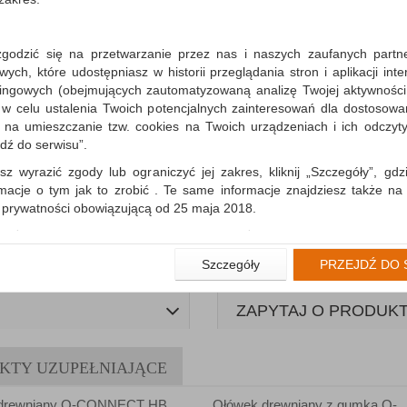
zgodzić się na przetwarzanie przez nas i naszych zaufanych partn
ch, które udostępniasz w historii przeglądania stron i aplikacji int
ingowych (obejmujących zautomatyzowaną analizę Twojej aktywności
 w celu ustalenia Twoich potencjalnych zainteresowań dla dostosowa
m na umieszczanie tzw. cookies na Twoich urządzeniach i ich odczytyw
jdź do serwisu”.
sz wyrazić zgody lub ograniczyć jej zakres, kliknij „Szczegóły”, gdz
rmacje o tym jak to zrobić . Te same informacje znajdziesz także na
ą prywatności obowiązującą od 25 maja 2018.
WIĘCEJ INFORMACJI
użytkowników zalogowanych, aby umożliwić prawidłową realiza
wiązane z tym prawidłowe działanie naszej strony www, a w szcze
Szczegóły
PRZEJDŹ DO 
wierdzenia zamówienia na Państwa email lub wyświetlenie Państwu 
 promocjach czy cenach indywidualnych, ważna jest Państwa wcześn
liście podczas zakładania konta.
ZAPYTAJ O PRODUK
 zgoda jest dobrowolna i można ją w dowolnym momencie wycofać.
rywatności (rozwiń)
KTY UZUPEŁNIAJĄCE
nformacyjna (rozwiń)
drewniany Q-CONNECT HB,
Ołówek drewniany z gumką Q-