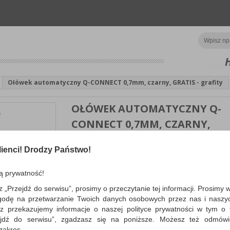
Ołówek automatyczny Q-CONNECT 0,7mm, czarny, GRATIS - grafity
OŁÓWEK AUTOMATYCZNY Q-
CONNECT 0,7MM, CZARNY,
GRATIS - GRAFITY
ienci! Drodzy Państwo!
wykonany w całości z tworzywa sztucznego; posia
rowkowany uchwyt; grafit: 0,7mm; kolor czarny; 3 g..
ą prywatność!
WIĘCEJ INFORMACJI
Po
z „Przejdź do serwisu”, prosimy o przeczytanie tej informacji. Prosimy 
Dostępność:
3 dni
Koszt
godę na przetwarzanie Twoich danych osobowych przez nas i naszy
z przekazujemy informacje o naszej polityce prywatności w tym o t
zejdź do serwisu”, zgadzasz się na poniższe. Możesz też odmów
 zakres.