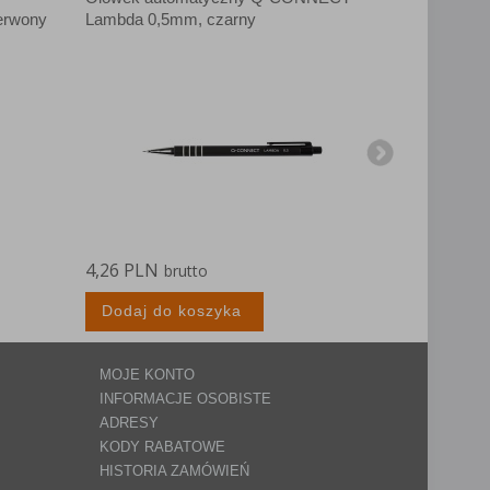
erwony
Lambda 0,5mm, czarny
0,5mm, cza
4,26 PLN
6,29 PLN
brutto
Dodaj do koszyka
Dodaj d
MOJE KONTO
INFORMACJE OSOBISTE
ADRESY
KODY RABATOWE
HISTORIA ZAMÓWIEŃ