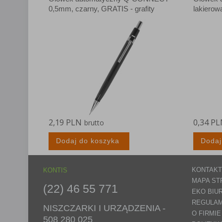
Lista Zauf
0,5mm, czarny, GRATIS - grafity
lakierow
2,19 PLN
0,34 P
brutto
Dodaj do koszyka
Dodaj
KONTAKT
KONTIS
MAPA ST
(22) 46 55 771
EKO BIU
REGULAM
NISZCZARKI I URZĄDZENIA -
O FIRMIE
508 280 025