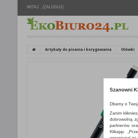
WITAJ ,
(ZALOGUJ)
Artykuły do pisania i korygowania
Ołówki
Szanowni Kl
Dbamy o Twoj
Zanim kliknies
dobrowolną z
partnerów ora
Klikając „Pr
ograniczyć jej