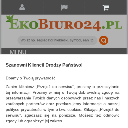
MENU
Szanowni Klienci! Drodzy Państwo!
Archiwizacja dokumentów
Koszulki i obwoluty
Obwoluta DONAU typu L, PP, A4,
Dbamy o Twoją prywatność!
groszkowa, 120mikr., fioletowa
Zanim klikniesz „Przejdź do serwisu”, prosimy o przeczytanie
tej informacji. Prosimy w niej o Twoją dobrowolną zgodę na
przetwarzanie Twoich danych osobowych przez nas i naszych
zaufanych partnerów oraz przekazujemy informacje o naszej
polityce prywatności w tym o tzw. cookies. Klikając „Przejdź do
serwisu”, zgadzasz się na poniższe. Możesz też odmówić
zgody lub ograniczyć jej zakres.