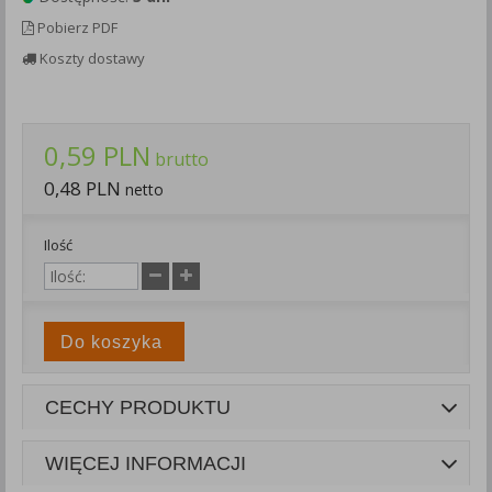
Każda Państwa zgoda jest dobrowolna i można ją w dowolnym
Pobierz PDF
momencie wycofać.
Koszty dostawy
Polityka prywatności (rozwiń)
Klauzula Informacyjna (rozwiń)
Lista Zaufanych Partnerów (rozwiń)
0,59 PLN
brutto
0,48 PLN
netto
Ilość
Do koszyka
CECHY PRODUKTU
WIĘCEJ INFORMACJI