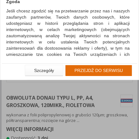
Zgoda
Jeśli chcesz zgodzić się na przetwarzanie przez nas i naszych
zaufanych partnerów, Twoich danych osobowych, które
udostępniasz w historii przeglądania stron i aplikacji
internetowych, w celach marketingowych (obejmujących
zautomatyzowaną analizę Twojej aktywności na stronach
internetowych w celu ustalenia Twoich potencjalnych
zainteresowań dla dostosowania reklamy i oferty), w tym na
umieszczanie tzw. cookies na Twoich urządzeniach i ich
odczytywanie, kliknij przycisk „Przejdź do serwisu”.
Jeśli nie chcesz wyrazić zgody lub ograniczyć jej zakres, kliknij
Szczegóły
PRZEJDŹ DO SERWISU
„Szczegóły”, gdzie znajdziesz wszelkie informacje o tym jak to
zrobić . Te same informacje znajdziesz także na podstronie z
naszą polityką prywatności obowiązującą od 25 maja 2018.
OBWOLUTA DONAU TYPU L, PP, A4,
W przypadku użytkowników zalogowanych, aby umożliwić
prawidłową realizację Umowy z Państwem i związane z tym
GROSZKOWA, 120MIKR., FIOLETOWA
prawidłowe działanie naszej strony www, a w szczególności
wykonana z folii polipropylenowej o grubości 120μm; groszkowa,
np. wysłanie potwierdzenia zamówienia na Państwa email lub
półtransparentna; rozcięcie na górze ...
wyświetlenie Państwu prawidłowych informacji o promocjach
WIĘCEJ INFORMACJI
czy cenach indywidualnych, ważna jest Państwa wcześniejsza
zgoda której udzieliliście podczas zakładania konta.
Dostępność:
3 dni