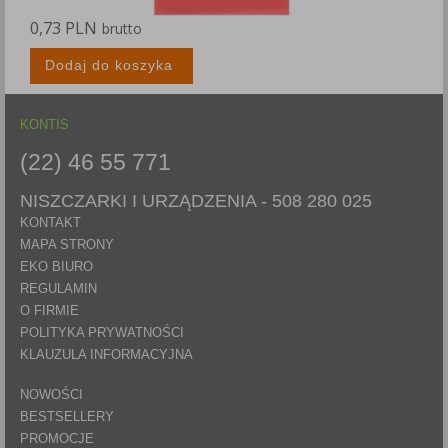
0,73 PLN
0
brutto
Dodaj do koszyka
KONTIS
(22) 46 55 771
NISZCZARKI I URZĄDZENIA -
508 280 025
KONTAKT
MAPA STRONY
EKO BIURO
REGULAMIN
O FIRMIE
POLITYKA PRYWATNOŚCI
KLAUZULA INFORMACYJNA
NOWOŚCI
BESTSELLERY
PROMOCJE