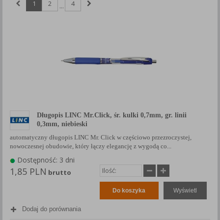
1
2
4
...
Każda Państwa zgoda jest dobrowolna i można ją w dowolnym
momencie wycofać.
Polityka prywatności (rozwiń)
Klauzula Informacyjna (rozwiń)
Lista Zaufanych Partnerów (rozwiń)
Długopis LINC Mr.Click, śr. kulki 0,7mm, gr. linii
0,3mm, niebieski
automatyczny długopis LINC Mr. Click w częściowo przezroczystej,
nowoczesnej obudowie, który łączy elegancję z wygodą co...
Dostępność: 3 dni
1,85 PLN
brutto
Do koszyka
Wyświetl
Dodaj do porównania