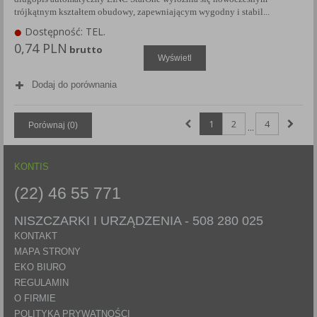
trójkątnym kształtem obudowy, zapewniającym wygodny i stabil...
Dostępność: TEL.
0,74 PLN
brutto
Wyświetl
Dodaj do porównania
1
2
4
Porównaj (
0
)
...
KONTIS
(22) 46 55 771
NISZCZARKI I URZĄDZENIA -
508 280 025
KONTAKT
MAPA STRONY
EKO BIURO
REGULAMIN
O FIRMIE
POLITYKA PRYWATNOŚCI