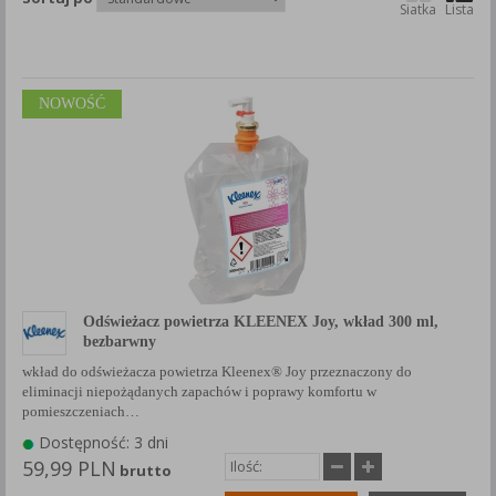
Siatka
Lista
Każda Państwa zgoda jest dobrowolna i można ją w dowolnym
momencie wycofać.
Polityka prywatności (rozwiń)
Klauzula Informacyjna (rozwiń)
NOWOŚĆ
Lista Zaufanych Partnerów (rozwiń)
Odświeżacz powietrza KLEENEX Joy, wkład 300 ml,
bezbarwny
wkład do odświeżacza powietrza Kleenex® Joy przeznaczony do
eliminacji niepożądanych zapachów i poprawy komfortu w
pomieszczeniach…
Dostępność: 3 dni
59,99 PLN
brutto